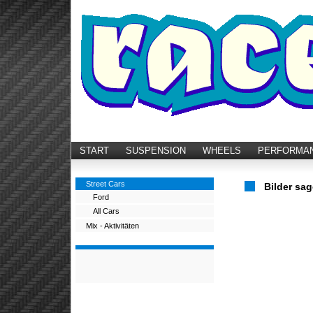
START
SUSPENSION
WHEELS
PERFORMA
Street Cars
Bilder sag
Ford
All Cars
Mix - Aktivitäten